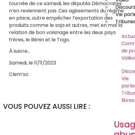
tournée de ce samedi, les députés Démocrates
Discour
n’en reviennent pas. Ces agissements du régime
Vie par
en place, outre empêcher l’exportation des
Tribunes
produits comme le soja et autres, met en mal la
relation de bon voisinage entre les deux pays
Actua
frères, le Bénin et le Togo.
Comm
de pr
À suivre…
Vidéo
Samedi, le 11/11/2023
Disco
Clem’so
Vie
parle
Tribu
libres
VOUS POUVEZ AUSSI LIRE :
Usa
abus