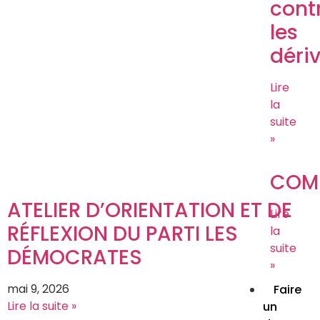
cont
les
déri
Lire
la
suite
»
COM
ATELIER D’ORIENTATION ET DE
Lire
RÉFLEXION DU PARTI LES
la
suite
DÉMOCRATES
»
mai 9, 2026
Faire
Lire la suite »
un