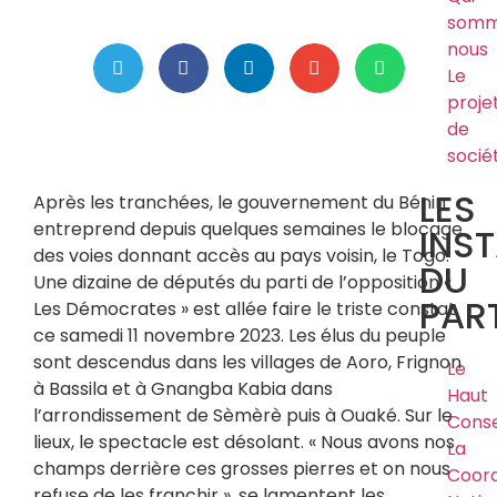
somm
nous
Le
proje
de
socié
LES
Après les tranchées, le gouvernement du Bénin
entreprend depuis quelques semaines le blocage
INS
des voies donnant accès au pays voisin, le Togo.
DU
Une dizaine de députés du parti de l’opposition «
PART
Les Démocrates » est allée faire le triste constat
ce samedi 11 novembre 2023. Les élus du peuple
sont descendus dans les villages de Aoro, Frignon
Le
à Bassila et à Gnangba Kabia dans
Haut
l’arrondissement de Sèmèrè puis à Ouaké. Sur le
Conse
lieux, le spectacle est désolant. « Nous avons nos
La
champs derrière ces grosses pierres et on nous
Coord
refuse de les franchir », se lamentent les