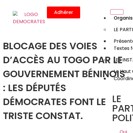
Adhérer
Organis
LE PART
Présenta
BLOCAGE DES VOIES
Textes 
D’ACCÈS AU TOGO PAR LE
LES INS
GOUVERNEMENT BÉNINOIS
Le Haut 
Coordin
: LES DÉPUTÉS
LE
DÉMOCRATES FONT LE
PART
TRISTE CONSTAT.
POLI
Qui