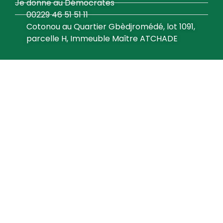
Je donne au Démocrates
00229 46 51 51 11
Cotonou au Quartier Gbèdjromédé, lot 1091,
parcelle H, Immeuble Maître ATCHADE