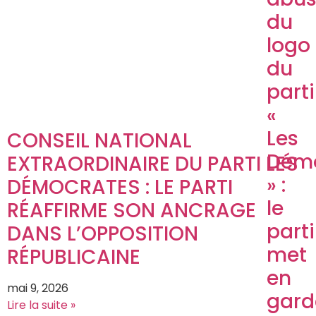
du
logo
du
parti
«
Les
CONSEIL NATIONAL
Démo
EXTRAORDINAIRE DU PARTI LES
» :
DÉMOCRATES : LE PARTI
le
RÉAFFIRME SON ANCRAGE
parti
DANS L’OPPOSITION
met
RÉPUBLICAINE
en
mai 9, 2026
gard
Lire la suite »