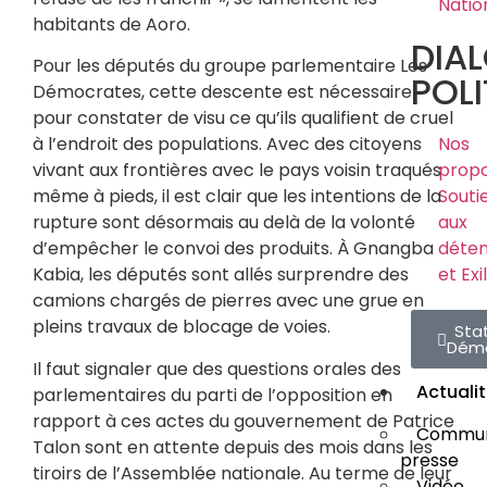
Natio
habitants de Aoro.
DIA
Pour les députés du groupe parlementaire Les
POLI
Démocrates, cette descente est nécessaire
pour constater de visu ce qu’ils qualifient de cruel
Nos
à l’endroit des populations. Avec des citoyens
propo
vivant aux frontières avec le pays voisin traqués
Souti
même à pieds, il est clair que les intentions de la
aux
rupture sont désormais au delà de la volonté
déte
d’empêcher le convoi des produits. À Gnangba
et Exi
Kabia, les députés sont allés surprendre des
camions chargés de pierres avec une grue en
pleins travaux de blocage de voies.
Sta
Dém
Il faut signaler que des questions orales des
Actuali
parlementaires du parti de l’opposition en
rapport à ces actes du gouvernement de Patrice
Commun
Talon sont en attente depuis des mois dans les
presse
tiroirs de l’Assemblée nationale. Au terme de leur
Vidéo