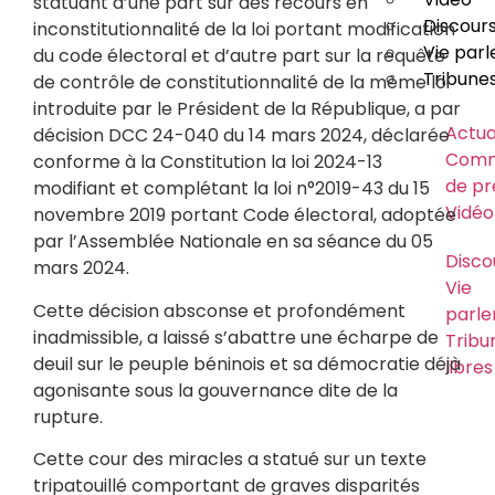
statuant d’une part sur des recours en
Discour
inconstitutionnalité de la loi portant modification
Vie par
du code électoral et d’autre part sur la requête
Tribunes
de contrôle de constitutionnalité de la même loi
introduite par le Président de la République, a par
Actua
décision DCC 24-040 du 14 mars 2024, déclarée
Comm
conforme à la Constitution la loi 2024-13
de pr
modifiant et complétant la loi n°2019-43 du 15
Vidéo
novembre 2019 portant Code électoral, adoptée
par l’Assemblée Nationale en sa séance du 05
Disco
mars 2024.
Vie
Cette décision absconse et profondément
parle
inadmissible, a laissé s’abattre une écharpe de
Tribu
deuil sur le peuple béninois et sa démocratie déjà
libres
agonisante sous la gouvernance dite de la
Usa
rupture.
abus
Cette cour des miracles a statué sur un texte
logo
parti
tripatouillé comportant de graves disparités