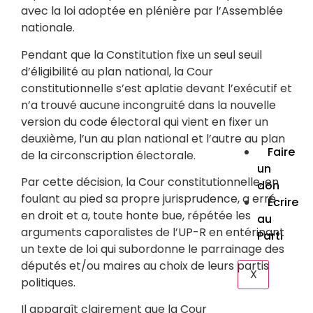
Dém
avec la loi adoptée en plénière par l’Assemblée
» : le
nationale.
met 
gar
Pendant que la Constitution fixe un seul seuil
cont
d’éligibilité au plan national, la Cour
déri
constitutionnelle s’est aplatie devant l’exécutif et
Lire la
n’a trouvé aucune incongruité dans la nouvelle
COM
version du code électoral qui vient en fixer un
Lire la
deuxième, l’un au plan national et l’autre au plan
Faire
de la circonscription électorale.
un
Par cette décision, la Cour constitutionnelle, en
don
foulant au pied sa propre jurisprudence, a erré
Écrire
en droit et a, toute honte bue, répétée les
au
arguments caporalistes de l’UP-R en entérinant
Parti
un texte de loi qui subordonne le parrainage des
députés et/ou maires au choix de leurs partis
X
politiques.
Il apparaît clairement que la Cour