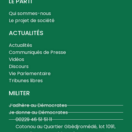
LE PARTI
Qui sommes-nous
Le projet de société
ACTUALITÉS
Actualités
Communiqués de Presse
Vidéos
Discours
Vie Parlementaire
Tribunes libres
MILITER
J’adhère au Démocrates
Je donne au Démocrates
00229 46 51 51 11
Cotonou au Quartier Gbèdjromédé, lot 1091,