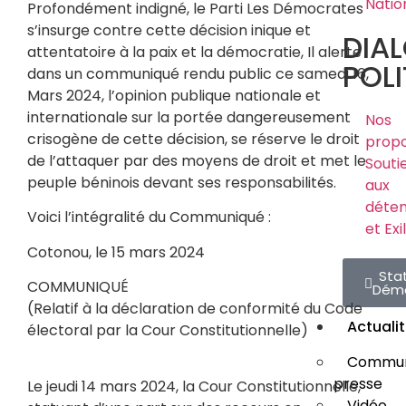
Natio
Profondément indigné, le Parti Les Démocrates
s’insurge contre cette décision inique et
DIA
attentatoire à la paix et la démocratie, Il alerte
POLI
dans un communiqué rendu public ce samedi 16,
Mars 2024, l’opinion publique nationale et
internationale sur la portée dangereusement
Nos
crisogène de cette décision, se réserve le droit
propo
de l’attaquer par des moyens de droit et met le
Souti
peuple béninois devant ses responsabilités.
aux
déte
Voici l’intégralité du Communiqué :
et Exi
Cotonou, le 15 mars 2024
Sta
COMMUNIQUÉ
Dém
(Relatif à la déclaration de conformité du Code
Actuali
électoral par la Cour Constitutionnelle)
Commun
presse
Le jeudi 14 mars 2024, la Cour Constitutionnelle,
Vidéo