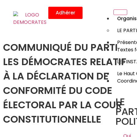
Adhérer
Organis
LE PART
Présenta
COMMUNIQUÉ DU PARTI
Textes 
LES DÉMOCRATES RELATIF
LES INS
À LA DÉCLARATION DE
Le Haut 
Coordin
CONFORMITÉ DU CODE
LE
ÉLECTORAL PAR LA COUR
PART
CONSTITUTIONNELLE
POLI
Qui