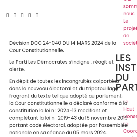
somm
nous
Le
proje
de
Décision DCC 24-040 DU 14 MARS 2024 de la
socié
Cour Constitutionnelle.
LES
Le Parti Les Démocrates s’indigne , réagit et
INS
alerte.
DU
En dépit de toutes les incongruités colportées
PART
dans le nouveau électoral et du tripatouillage
fragrant du texte tel que adopté au parlement,
Le
la Cour constitutionnelle a déclaré conforme à la
Haut
constitution la loi n : 2024-13 modifiant et
Conse
complétant la loi n : 2019-43 du 15 novembre 2019
La
portant code électoral, adoptée par l’assemblée
Coord
nationale en sa séance du 05 mars 2024.