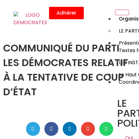
Adhérer
Organis
LE PART
Présenta
COMMUNIQUÉ DU PARTI
Textes 
LES DÉMOCRATES RELATIF
LES INS
À LA TENTATIVE DE COUP
Le Haut 
Coordin
D’ÉTAT
LE
PART
POLI
Qui