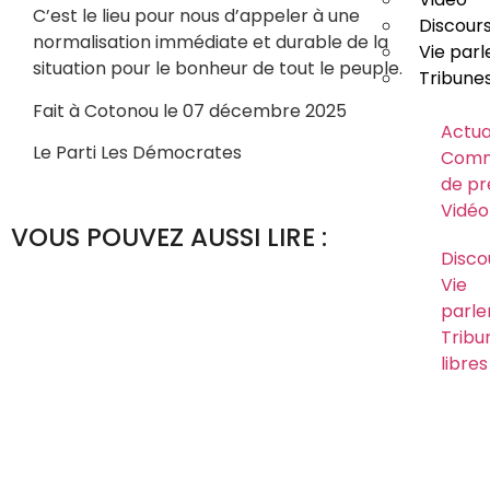
C’est le lieu pour nous d’appeler à une
Discour
normalisation immédiate et durable de la
Vie par
situation pour le bonheur de tout le peuple.
Tribunes
Fait à Cotonou le 07 décembre 2025
Actua
Le Parti Les Démocrates
Comm
de pr
Vidéo
VOUS POUVEZ AUSSI LIRE :
Disco
Vie
parle
Tribu
libres
Usa
abus
logo
parti