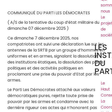
somm
nous
COMMUNIQUÉ DU PARTI LES DÉMOCRATES
Le
( A/S de la tentative du coup d’état militaire du
proje
dimanche 07 décembre 2025 )
de
socié
Ce dimanche 7 décembre 2025, nos
compatriotes ont suivi une déclaration lue sur les
LES
antennes de la SRTB par un groupe d’hommes en
INS
uniformes et en armes, signalant la dissolution
DU
des institutions étatiques, la dissolution des partis
politiques et des activités politiques en
PART
proclamant une prise du pouvoir d’Etat par les
armes.
Le
Haut
Le Parti Les Démocrates attaché aux valeurs
Conse
démocratiques pures, rejette toute prise de
La
pouvoir par les armes et condamne avec la
Coord
dernière rigueur ces actes qui n’honorent pas