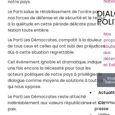
Natio
notre pays.
DIA
Le Parti salue le rétablissement de l’ordre par
nos forces de défense et de sécurité et le retour
POLI
à la quiétude en cette période délicate pour la
Nation toute entière.
Nos
Le Parti Les Démocrates, compatit à la douleur
propo
de tous ceux et celles qui ont subi des préjudices
Souti
dûs à cette situation regrettable.
aux
déte
Cet événement ignoble et dramatique, indique
et Exi
une fois encore la nécessité pour tous les
acteurs politiques de notre pays à privilégier le
Sta
dialogue comme moyens de solutions à tout ce
Dém
qui nous oppose.
Actuali
Le Parti Les Démocrates reste attaché
Commun
indéniablement aux valeurs républicaines et à la
presse
paix.
Vidéo