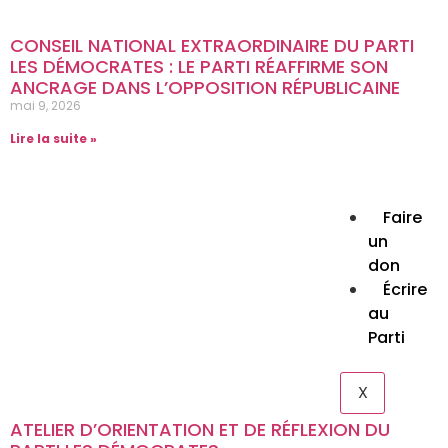
Dém
» : le
CONSEIL NATIONAL EXTRAORDINAIRE DU PARTI
met 
LES DÉMOCRATES : LE PARTI RÉAFFIRME SON
gar
ANCRAGE DANS L’OPPOSITION RÉPUBLICAINE
cont
mai 9, 2026
déri
Lire la suite »
Lire la
COM
Lire la
Faire
un
don
Écrire
au
Parti
X
ATELIER D’ORIENTATION ET DE RÉFLEXION DU