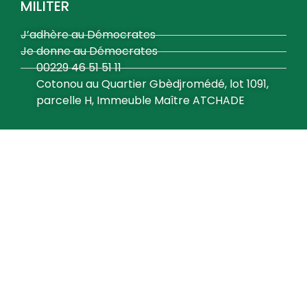
MILITER
J’adhère au Démocrates
Je donne au Démocrates
00229 46 51 51 11
Cotonou au Quartier Gbèdjromédé, lot 1091,
parcelle H, Immeuble Maître ATCHADE