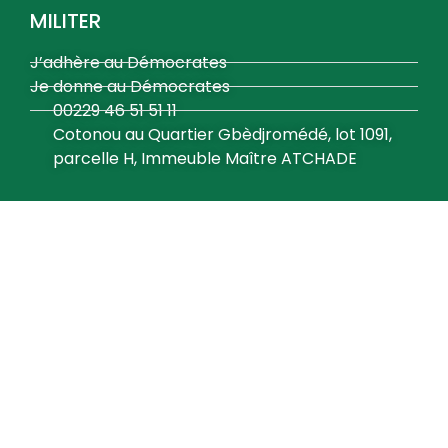
MILITER
J’adhère au Démocrates
Je donne au Démocrates
00229 46 51 51 11
Cotonou au Quartier Gbèdjromédé, lot 1091,
parcelle H, Immeuble Maître ATCHADE