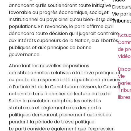
annoncent qu’ils soutiendront toute initiative
Discour
favorable au progrès économique, social et
Vie par
institutionnel du pays ainsi qu’au bien-être des
Tribunes
populations. En revanche, le parti affirme qu’il
dénoncera toute décision qu’il jugerait contraire
Actua
aux intérêts supérieurs de la Nation, aux libertés
Comm
publiques et aux principes de bonne
de pr
gouvernance.
Vidéo
Abordant les nouvelles dispositions
Disco
constitutionnelles relatives à la trêve politique et
Vie
au pacte de responsabilité républicaine prévues
parle
à l’article 5.1 de la Constitution révisée, le Conseil
Tribu
national a tenu à clarifier sa lecture du texte.
libres
Selon la résolution adoptée, les activités
statutaires et réglementaires des partis
Usa
politiques demeurent pleinement autorisées
abus
pendant la période de trêve politique.
logo
parti
Le parti considère également que l’expression