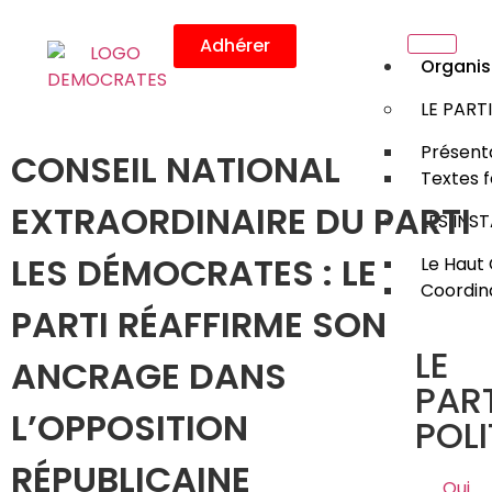
Adhérer
Organis
LE PART
Présenta
CONSEIL NATIONAL
Textes 
EXTRAORDINAIRE DU PARTI
LES INS
LES DÉMOCRATES : LE
Le Haut 
Coordin
PARTI RÉAFFIRME SON
LE
ANCRAGE DANS
PART
L’OPPOSITION
POLI
RÉPUBLICAINE
Qui