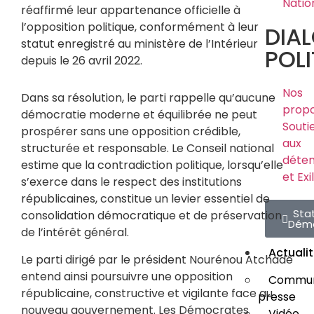
Natio
réaffirmé leur appartenance officielle à
l’opposition politique, conformément à leur
DIA
statut enregistré au ministère de l’Intérieur
POLI
depuis le 26 avril 2022.
Nos
Dans sa résolution, le parti rappelle qu’aucune
propo
démocratie moderne et équilibrée ne peut
Souti
prospérer sans une opposition crédible,
aux
structurée et responsable. Le Conseil national
déte
estime que la contradiction politique, lorsqu’elle
et Exi
s’exerce dans le respect des institutions
républicaines, constitue un levier essentiel de
Sta
consolidation démocratique et de préservation
Dém
de l’intérêt général.
Actuali
Le parti dirigé par le président Nourénou Atchadé
entend ainsi poursuivre une opposition
Commun
républicaine, constructive et vigilante face au
presse
nouveau gouvernement. Les Démocrates
Vidéo