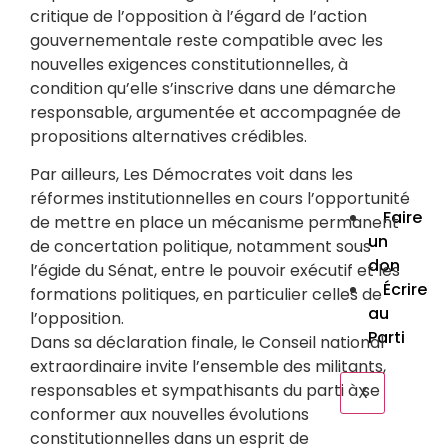
Dém
critique de l’opposition à l’égard de l’action
» : le
gouvernementale reste compatible avec les
met 
nouvelles exigences constitutionnelles, à
gar
condition qu’elle s’inscrive dans une démarche
cont
responsable, argumentée et accompagnée de
déri
propositions alternatives crédibles.
Lire la
COM
Par ailleurs, Les Démocrates voit dans les
Lire la
réformes institutionnelles en cours l’opportunité
Faire
de mettre en place un mécanisme permanent
un
de concertation politique, notamment sous
don
l’égide du Sénat, entre le pouvoir exécutif et les
Écrire
formations politiques, en particulier celles de
au
l’opposition.
Parti
Dans sa déclaration finale, le Conseil national
extraordinaire invite l’ensemble des militants,
responsables et sympathisants du parti à se
X
conformer aux nouvelles évolutions
constitutionnelles dans un esprit de