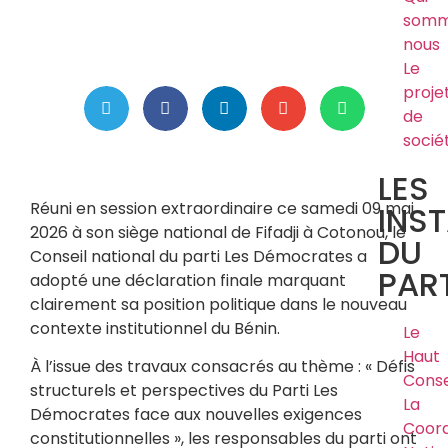
somm
nous
Le
proje
de
socié
LES
Réuni en session extraordinaire ce samedi 09 mai
INS
2026 à son siège national de Fifadji à Cotonou, le
DU
Conseil national du parti Les Démocrates a
PART
adopté une déclaration finale marquant
clairement sa position politique dans le nouveau
contexte institutionnel du Bénin.
Le
Haut
À l’issue des travaux consacrés au thème : « Défis
Conse
structurels et perspectives du Parti Les
La
Démocrates face aux nouvelles exigences
Coord
constitutionnelles », les responsables du parti ont