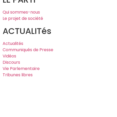
Qui sommes-nous
Le projet de société
ACTUALITés
Actualités
Communiqués de Presse
Vidéos
Discours
Vie Parlementaire
Tribunes libres
MILITER
J’adhère au Démocrates
Je donne au Démocrates
00229 46 51 51 11