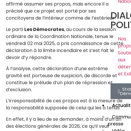
Natio
affirmé assumer ses propos, mais encore il a
précisé que ce projet est porté par ses
DIA
concitoyens de l’intérieur comme de l’extérieur.
POLI
Le parti
Les Démocrates
, au cours de la session
ordinaire de la Coordination Nationale, tenue le
Nos
vendredi 02 mai 2025, a pris connaissance de cette
propo
déclaration à la limite incendiaire et s’est fait le
Souti
devoir d’y répondre.
aux
déte
À l’analyse, cette déclaration d’une extrême
et Exi
gravité est porteuse de suspicion, de discorde et
constitue le prélude d’un plan de répression et
Sta
d’exclusion.
Dém
L’irresponsabilité de ces propos est à la mesure de
Actuali
la responsabilité supposée de celui qui les a tenus.
Commun
En effet, il y a lieu de se demander, à moins d’un an
presse
des élections générales de 2026, ce qu’il veut
Vidéo