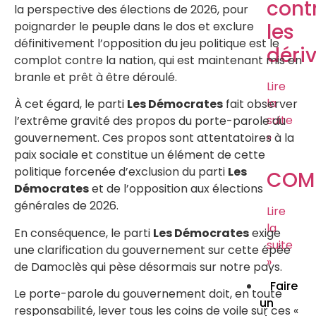
cont
la perspective des élections de 2026, pour
les
poignarder le peuple dans le dos et exclure
définitivement l’opposition du jeu politique est le
déri
complot contre la nation, qui est maintenant mis en
branle et prêt à être déroulé.
Lire
la
À cet égard, le parti
Les Démocrates
fait observer
suite
l’extrême gravité des propos du porte-parole du
»
gouvernement. Ces propos sont attentatoires à la
paix sociale et constitue un élément de cette
politique forcenée d’exclusion du parti
Les
COM
Démocrates
et de l’opposition aux élections
générales de 2026.
Lire
la
En conséquence, le parti
Les Démocrates
exige
suite
une clarification du gouvernement sur cette épée
»
de Damoclès qui pèse désormais sur notre pays.
Faire
Le porte-parole du gouvernement doit, en toute
un
responsabilité, lever tous les coins de voile sur ces «