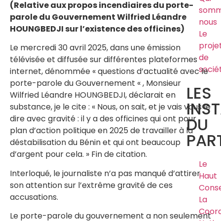
(Relative aux propos incendiaires du porte-
somm
parole du Gouvernement Wilfried Léandre
nous
HOUNGBEDJI sur l’existence des officines)
Le
proje
Le mercredi 30 avril 2025, dans une émission
de
télévisée et diffusée sur différentes plateformes
socié
internet, dénommée « questions d’actualité avec le
porte-parole du Gouvernement « , Monsieur
LES
Wilfried Léandre HOUNGBEDJI, déclarait en
INS
substance, je le cite : « Nous, on sait, et je vais vous le
dire avec gravité : il y a des officines qui ont pour
DU
plan d’action politique en 2025 de travailler à la
PART
déstabilisation du Bénin et qui ont beaucoup
d’argent pour cela. » Fin de citation.
Le
Interloqué, le journaliste n’a pas manqué d’attirer
Haut
son attention sur l’extrême gravité de ces
Conse
accusations.
La
Coord
Le porte-parole du gouvernement a non seulement