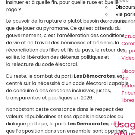
insinuer et à quelle fin, pour quelle ruse et quelle
Discour
rage ?
Vie par
Le pouvoir de la rupture a plutôt besoin de rassurer
Tribunes
que de jouer au pyromane. Ce qui est attendu du
gouvernement, c’est l’amélioration des conditions
Actua
de vie et de travail des béninoises et béninois, la
Comm
réconciliation des filles et fils du pays, le retour des
de pr
exilés, la libération des détenus politiques et
Vidéo
la relecture du code électoral.
Disco
Du reste, le combat du parti
Les Démocrates
, est
Vie
centré sur la nécessité d’un code électoral capable
parle
de conduire à des élections inclusives, justes,
Tribu
transparentes et pacifiques en 2026.
libres
Nonobstant cette constance dans le respect des
valeurs républicaines et ses appels inlassables au
Usa
dialogue politique, le parti
Les Démocrates
, ainsi
que l’opposition dans son ensemble, sont opprimés
abus