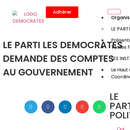
Adhérer
Organis
LE PART
Présenta
LE PARTI LES DEMOCRATES
Textes 
DEMANDE DES COMPTES
LES INS
AU GOUVERNEMENT
Le Haut 
Coordin
LE
PART
POLI
Qui