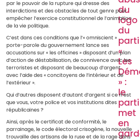
par le pouvoir de la rupture qui dresse des
du
interdictions et des obstacles de tout genre pour
logo
empêcher l’exercice constitutionnel de l’animation
de la vie politique.
du
C’est dans ces conditions que l’« omniscient »
parti
porte-parole du gouvernement lance ses
«
accusations sur « les officines » disposant d’un plan
Les
d’action de déstabilisation, de connivence avec les
terroristes et disposant de beaucoup d’argent,
Démo
avec l’aide des « concitoyens de l’intérieur et de
» :
l’extérieur ».
le
Qui d’autres disposent d’autant d’argent si ce n’est
parti
que vous, votre police et vos institutions dites
républicaines ?
met
en
Ainsi, après le certificat de conformité, le
parrainage, le code électoral crisogène, la nouvelle
gard
trouvaille des artisans de la ruse et de la rage dans