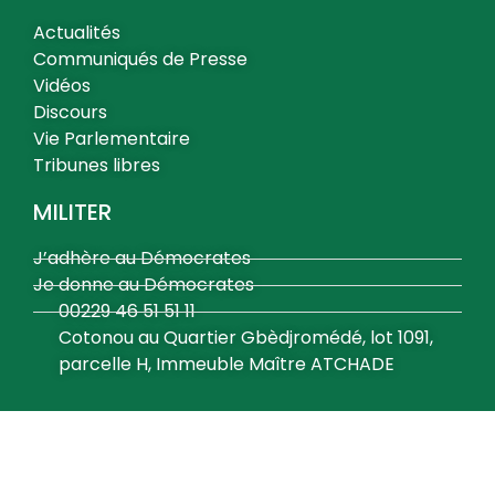
Actualités
Communiqués de Presse
Vidéos
Discours
Vie Parlementaire
Tribunes libres
MILITER
J’adhère au Démocrates
Je donne au Démocrates
00229 46 51 51 11
Cotonou au Quartier Gbèdjromédé, lot 1091,
parcelle H, Immeuble Maître ATCHADE