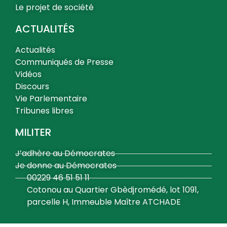
Le projet de société
ACTUALITÉS
Actualités
Communiqués de Presse
Vidéos
Discours
Vie Parlementaire
Tribunes libres
MILITER
J’adhère au Démocrates
Je donne au Démocrates
00229 46 51 51 11
Cotonou au Quartier Gbèdjromédé, lot 1091,
parcelle H, Immeuble Maître ATCHADE