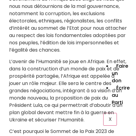
Dém
nous nous détournions de la mal gouvernance,
» : le
notamment la corruption, les exclusions
met 
électorales, ethniques, régionalistes, les conflits
gar
d’intérêt au sommet de l’Etat pour nous attacher
cont
déri
au respect des lois fondamentales adoptées par
nos peuples, l’édition de lois impersonnelles et
Lire la
COM
l’égalité des chances.
Lire la
L’avenir de l’Humanité se joue en Afrique. En effet,
Faire
dans la construction d’un monde de paix et de
un
prospérité partagée, l’Afrique est appelée à
don
jouer un rôle majeur. Elle sera le centre des
Écrire
grandes négociations, intégrant à sa vision d’un
au
monde nouveau, la proposition de paix du
Parti
Président Lula, ce qui permettrait d’aboutir à un
plan global devant mettre fin à la guerre en
X
Ukraine et sécuriser l’Humanité.
C’est pourquoi le Sommet de la Paix 2023 de