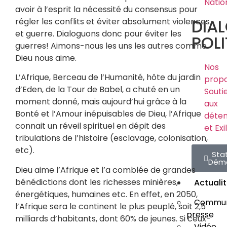
Natio
avoir à l’esprit la nécessité du consensus pour
DIA
régler les conflits et éviter absolument violences
et guerre. Dialoguons donc pour éviter les
POLI
guerres! Aimons-nous les uns les autres comme
Dieu nous aime.
Nos
L’Afrique, Berceau de l’Humanité, hôte du jardin
propo
d’Eden, de la Tour de Babel, a chuté en un
Souti
moment donné, mais aujourd’hui grâce à la
aux
Bonté et l’Amour inépuisables de Dieu, l’Afrique
déte
connait un réveil spirituel en dépit des
et Exi
tribulations de l’histoire (esclavage, colonisation,
etc).
Sta
Dém
Dieu aime l’Afrique et l’a comblée de grandes
bénédictions dont les richesses minières,
Actuali
énergétiques, humaines etc. En effet, en 2050,
Commun
l’Afrique sera le continent le plus peuplé, soit 2,5
presse
milliards d’habitants, dont 60% de jeunes. Si ceux-
Vidéo