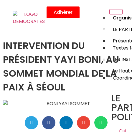
Adhérer
Organis
LE PART
Présenta
INTERVENTION DU
Textes 
PRÉSIDENT YAYI BONI, AU
LES INS
SOMMET MONDIAL DE LA
Le Haut 
Coordin
PAIX À SÉOUL
LE
PART
POLI
Qui