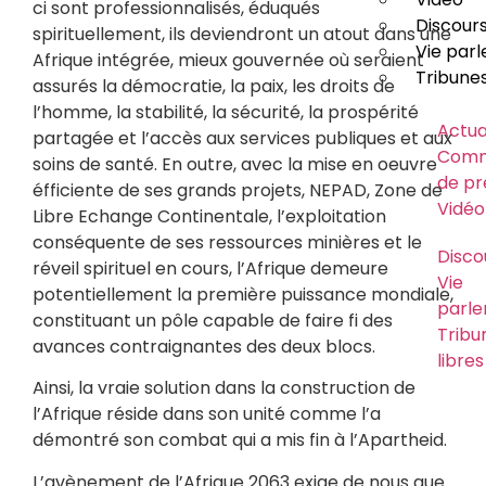
ci sont professionnalisés, éduqués
Discour
spirituellement, ils deviendront un atout dans une
Vie par
Afrique intégrée, mieux gouvernée où seraient
Tribunes
assurés la démocratie, la paix, les droits de
l’homme, la stabilité, la sécurité, la prospérité
Actua
partagée et l’accès aux services publiques et aux
Comm
soins de santé. En outre, avec la mise en oeuvre
de pr
éfficiente de ses grands projets, NEPAD, Zone de
Vidéo
Libre Echange Continentale, l’exploitation
conséquente de ses ressources minières et le
Disco
réveil spirituel en cours, l’Afrique demeure
Vie
potentiellement la première puissance mondiale,
parle
constituant un pôle capable de faire fi des
Tribu
avances contraignantes des deux blocs.
libres
Ainsi, la vraie solution dans la construction de
Usa
l’Afrique réside dans son unité comme l’a
abus
démontré son combat qui a mis fin à l’Apartheid.
logo
parti
L’avènement de l’Afrique 2063 exige de nous que