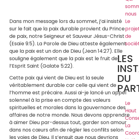
somm
nous
Dans mon message lors du sommet, j’ai insisté
Le
sur le fait que la paix durable provient du Prince
proje
de paix, notre Seigneur et Sauveur Jésus-Christ
de
(Esaïe 9:5). La Parole de Dieu atteste également
socié
que la paix est un don de Dieu (Jean 14:27). Elle
LES
souligne également que la paix est le fruit de
INS
l’Esprit Saint (Galate 5:22).
DU
Cette paix qui vient de Dieu est la seule
PART
véritablement durable car celle qui vient de
l’homme est précaire. Aussi ai-je lancé un appel
solennel à la prise en compte des valeurs
Le
spirituelles et morales dans la gouvernance des
Haut
affaires de notre monde. Nous devons apprendre
Conse
à aimer Dieu par-dessus tout, garder son amour
La
dans nos cœurs afin de régler les conflits selon
Coord
les voies de Dieu. Il s’ensuit que nous devrions