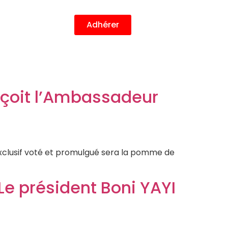
Adhérer
reçoit l’Ambassadeur
exclusif voté et promulgué sera la pomme de
e président Boni YAYI