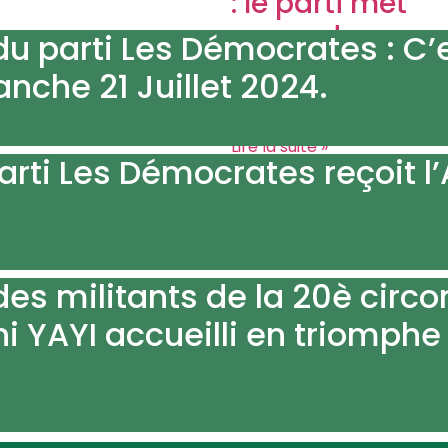
: le parti met
en garde
u parti Les Démocrates : C’e
contre les
nche 21 Juillet 2024.
dérives
Lire la suite »
 parti Les Démocrates reçoit
COMMUNIQUÉ
Lire la suite »
es militants de la 20è circo
ni YAYI accueilli en triomph