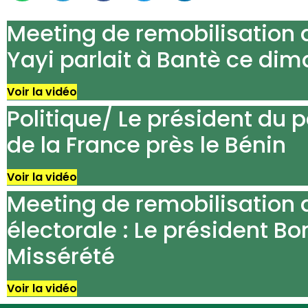
Meeting de remobilisation d
Yayi parlait à Bantè ce dima
Voir la vidéo
Politique/ Le président du
de la France près le Bénin
Voir la vidéo
Faire un don
Meeting de remobilisation d
Écrire au Parti
électorale : Le président Bo
X
Missérété
Voir la vidéo