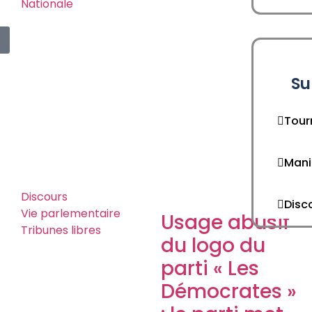
Nationale
Su
Tour
Mani
Discours
Disc
Vie parlementaire
Usage abusif
Tribunes libres
du logo du
parti « Les
Démocrates »