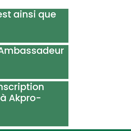
st ainsi que
 l’Ambassadeur
nscription
e à Akpro-