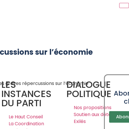
rcussions sur l’économie
LES
DIALOGUE
es graves répercussions sur l’économie
INSTANCES
POLITIQUE
Abon
DU PARTI
c
Nos propositions
Soutien aux détenus et
Le Haut Conseil
Abonn
Exilés
La Coordination