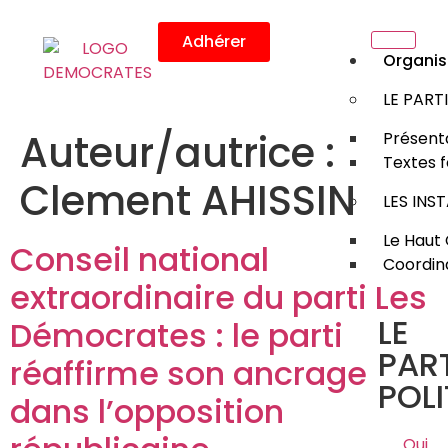
Adhérer
Organis
LE PART
Auteur/autrice :
Présenta
Textes 
Clement AHISSIN
LES INS
Le Haut 
Conseil national
Coordin
extraordinaire du parti Les
LE
Démocrates : le parti
PART
réaffirme son ancrage
POLI
dans l’opposition
Qui