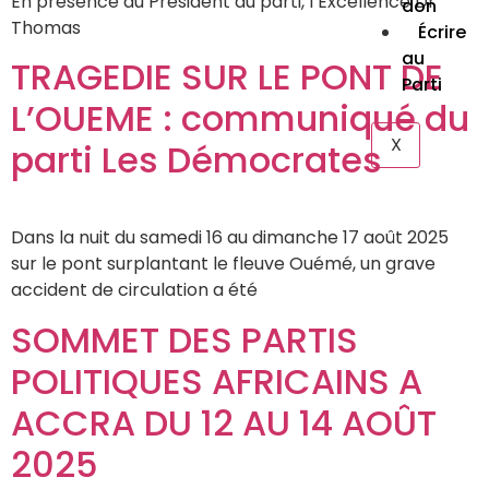
En présence du Président du parti, l’Excellence Dr
don
Thomas
Écrire
au
TRAGEDIE SUR LE PONT DE
Parti
L’OUEME : communiqué du
X
parti Les Démocrates
Dans la nuit du samedi 16 au dimanche 17 août 2025
sur le pont surplantant le fleuve Ouémé, un grave
accident de circulation a été
SOMMET DES PARTIS
POLITIQUES AFRICAINS A
ACCRA DU 12 AU 14 AOÛT
2025