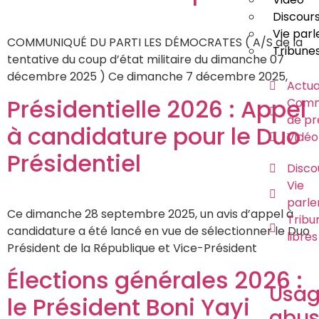
Discour
Vie par
COMMUNIQUÉ DU PARTI LES DÉMOCRATES ( A/S de la
Tribunes
tentative du coup d’état militaire du dimanche 07
décembre 2025 ) Ce dimanche 7 décembre 2025,
Actua
Présidentielle 2026 : Appel
Comm
de pr
à candidature pour le Duo
Vidéo
Présidentiel
Disco
Vie
parle
Ce dimanche 28 septembre 2025, un avis d’appel à
Tribu
candidature a été lancé en vue de sélectionner le Duo
libres
Président de la République et Vice-Président
Élections générales 2026 :
Usa
le Président Boni Yayi
abus