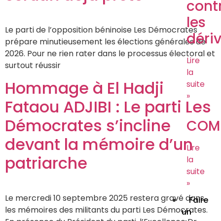
cont
les
Le parti de l’opposition béninoise Les Démocrates
déri
prépare minutieusement les élections générales de
2026. Pour ne rien rater dans le processus électoral et
Lire
surtout réussir
la
Hommage à El Hadji
suite
»
Fataou ADJIBI : Le parti Les
Démocrates s’incline
COM
devant la mémoire d’un
Lire
patriarche
la
suite
»
Le mercredi 10 septembre 2025 restera gravé dans
Faire
les mémoires des militants du parti Les Démocrates.
un