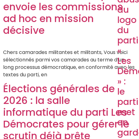
envoie les commissions
du
ad hoc en mission
logo
décisive
du
parti
«
Chers camarades militantes et militants, Vous voici
Les
sélectionnés parmi vos camarades au terme d’un
long processus démocratique, en conformité avec les
Démo
textes du parti, en
» :
Élections générales de
le
2026 : la salle
parti
informatique du parti Les
met
en
Démocrates pour gérer le
gard
scrutin déjà prête