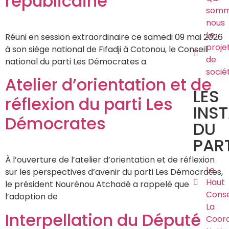
républicaine
somm
nous
Le
Réuni en session extraordinaire ce samedi 09 mai 2026
proje
à son siège national de Fifadji à Cotonou, le Conseil
de
national du parti Les Démocrates a
socié
Atelier d’orientation et de
LES
réflexion du parti Les
INS
Démocrates
DU
PART
À l’ouverture de l’atelier d’orientation et de réflexion
Le
sur les perspectives d’avenir du parti Les Démocrates,
Haut
le président Nourénou Atchadé a rappelé que
Conse
l’adoption de
La
Interpellation du Député
Coord