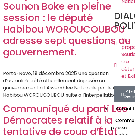
Natio
Sounon Boke en pleine
DIA
session : le député
POLI
Habibou WOROUCOUBOU
adresse sept questions au
Nos
propo
gouvernement.
Souti
aux
déte
Porto-Novo, 18 décembre 2025 Une question
et Exi
d’actualité a été officiellement déposée au
gouvernement à l’Assemblée Nationale par le député
Sta
Habibou WOROUCOUBOU, suite à l’interpellation de
Dém
Communiqué du parti Les
Actuali
Démocrates relatif à la
Commun
presse
tentative de coup d’État
Vidéo